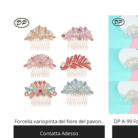
Forcella variopinta del fiore del pavone
DP A-99 For
della farfalla della perla del rhinestone
perla de
Contatta Adesso
della lega di lusso di DP A-96