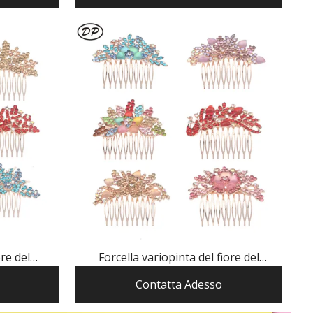
re del
Forcella variopinta del fiore del
a lega di
rhinestone della lega di modo di DP A-
Contatta Adesso
94