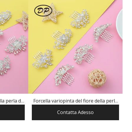
la perla del
Forcella variopinta del fiore della perla
legante
del rhinestone della lega di modo di DP
Contatta Adesso
A-4