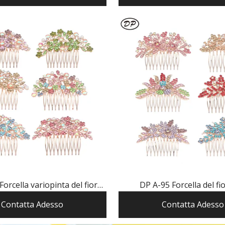
orcella variopinta del fiore
DP A-95 Forcella del fio
lla della perla del rhinestone
rhinestone variopinto dell
Contatta Adesso
Contatta Adesso
della lega elegante
modo