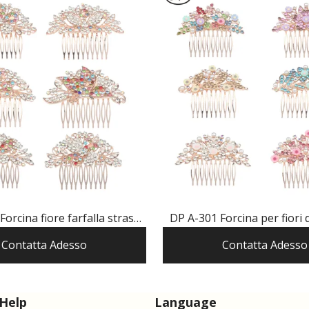
orcina fiore farfalla strass
DP A-301 Forcina per fiori d
colorato in lega
lega
Contatta Adesso
Contatta Adesso
Help
Language