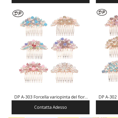
DP A-303 Forcella variopinta del fiore
DP A-302 F
della perla del rhinestone della lega di
della farfa
Contatta Adesso
modo