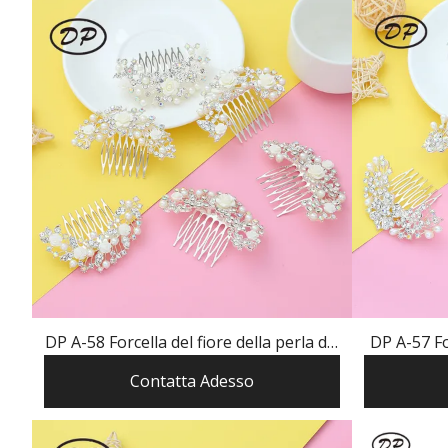
DP A-58 Forcella del fiore della perla del
DP A-57 For
rhinestone della lega di modo
della pe
Contatta Adesso