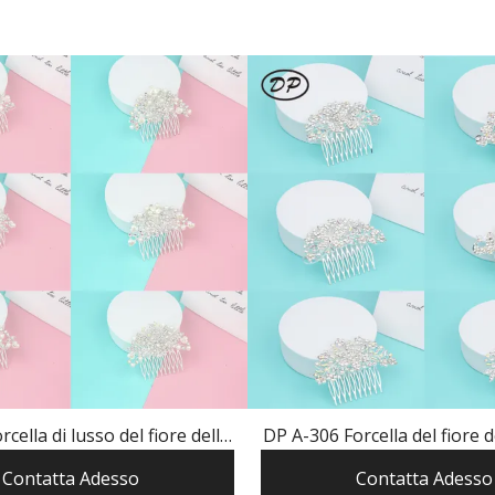
cella di lusso del fiore della
DP A-306 Forcella del fiore de
l rhinestone della lega ab
del rhinestone della lega 
Contatta Adesso
Contatta Adesso