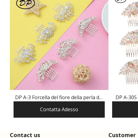
DP A-3 Forcella del fiore della perla del
DP A-305 F
rhinestone della lega di modo
Contatta Adesso
Contact us
Customer 