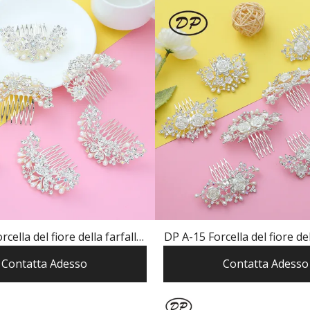
cella del fiore della farfalla
DP A-15 Forcella del fiore del
rla del rhinestone elegante
rhinestone della lega e
Contatta Adesso
Contatta Adesso
della lega