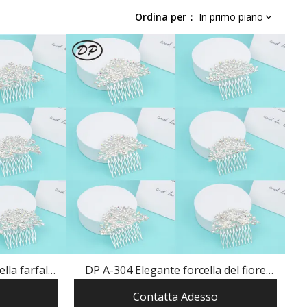
Ordina per
：
In primo piano
lla farfalla
DP A-304 Elegante forcella del fiore
ab di modo
della perla del rhinestone della lega AB
Contatta Adesso