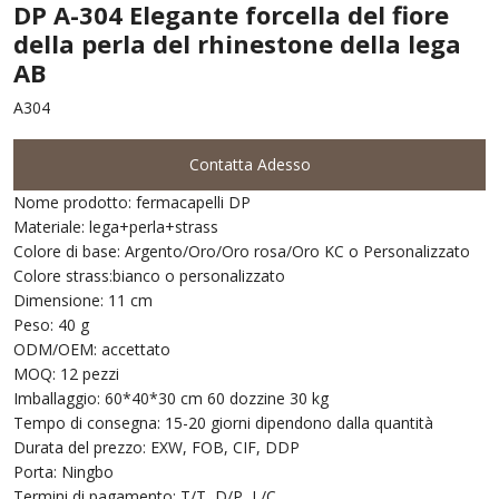
DP A-304 Elegante forcella del fiore
della perla del rhinestone della lega
AB
A304
Contatta Adesso
Nome prodotto: fermacapelli DP
Materiale: lega+perla+strass
Colore di base: Argento/Oro/Oro rosa/Oro KC o Personalizzato
Colore strass:bianco o personalizzato
Dimensione: 11 cm
Peso: 40 g
ODM/OEM: accettato
MOQ: 12 pezzi
Imballaggio: 60*40*30 cm 60 dozzine 30 kg
Tempo di consegna: 15-20 giorni dipendono dalla quantità
Durata del prezzo: EXW, FOB, CIF, DDP
Porta: Ningbo
Termini di pagamento: T/T, D/P, L/C