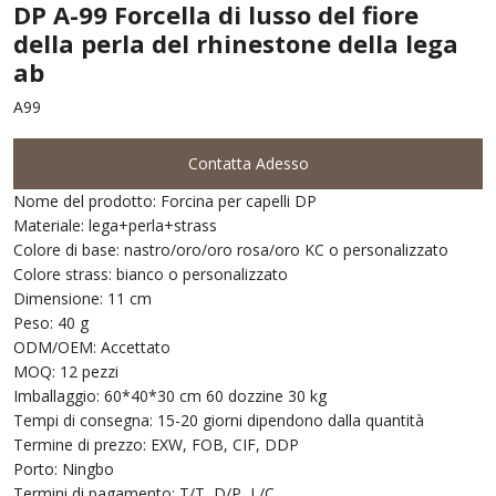
DP A-99 Forcella di lusso del fiore
della perla del rhinestone della lega
ab
A99
Contatta Adesso
Nome del prodotto: Forcina per capelli DP
Materiale: lega+perla+strass
Colore di base: nastro/oro/oro rosa/oro KC o personalizzato
Colore strass: bianco o personalizzato
Dimensione: 11 cm
Peso: 40 g
ODM/OEM: Accettato
MOQ: 12 pezzi
Imballaggio: 60*40*30 cm 60 dozzine 30 kg
Tempi di consegna: 15-20 giorni dipendono dalla quantità
Termine di prezzo: EXW, FOB, CIF, DDP
Porto: Ningbo
Termini di pagamento: T/T, D/P, L/C