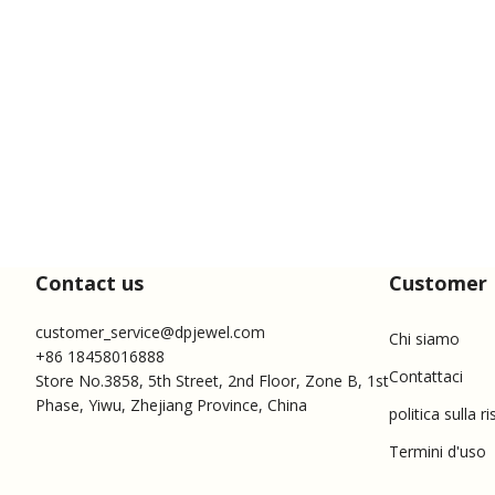
Contact us
Customer 
customer_service@dpjewel.com
Chi siamo
+86 18458016888
Contattaci
Store No.3858, 5th Street, 2nd Floor, Zone B, 1st
Phase, Yiwu, Zhejiang Province, China
politica sulla r
Termini d'uso