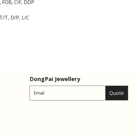
, FOB, CIF, DDP
T/T, D/P, L/C
DongPai Jewellery
Quote