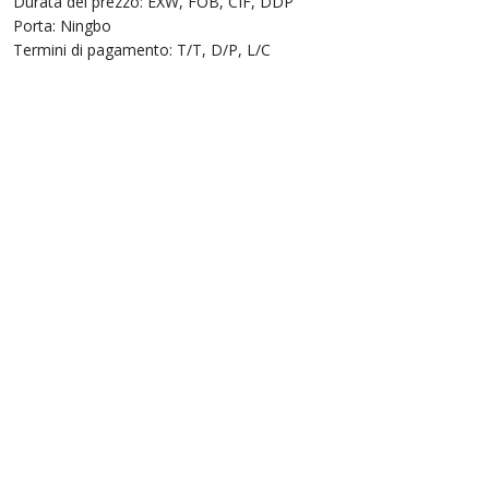
Durata del prezzo: EXW, FOB, CIF, DDP
Porta: Ningbo
Termini di pagamento: T/T, D/P, L/C