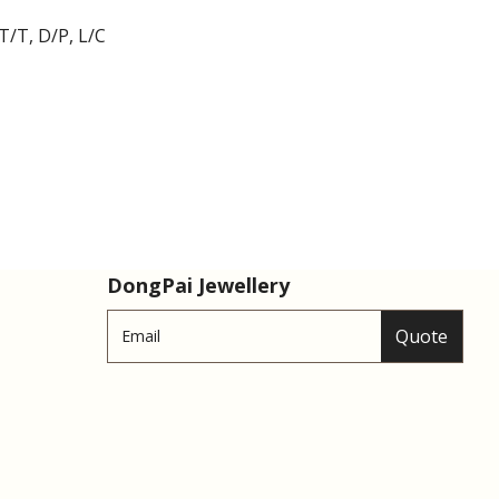
T/T, D/P, L/C
DongPai Jewellery
Quote