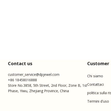
Contact us
Customer 
customer_service@dpjewel.com
Chi siamo
+86 18458016888
Contattaci
Store No.3858, 5th Street, 2nd Floor, Zone B, 1st
Phase, Yiwu, Zhejiang Province, China
politica sulla r
Termini d'uso