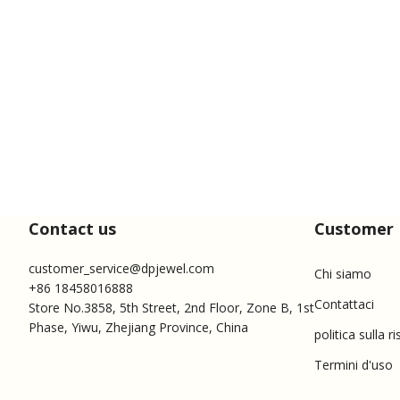
Contact us
Customer 
customer_service@dpjewel.com
Chi siamo
+86 18458016888
Contattaci
Store No.3858, 5th Street, 2nd Floor, Zone B, 1st
Phase, Yiwu, Zhejiang Province, China
politica sulla r
Termini d'uso