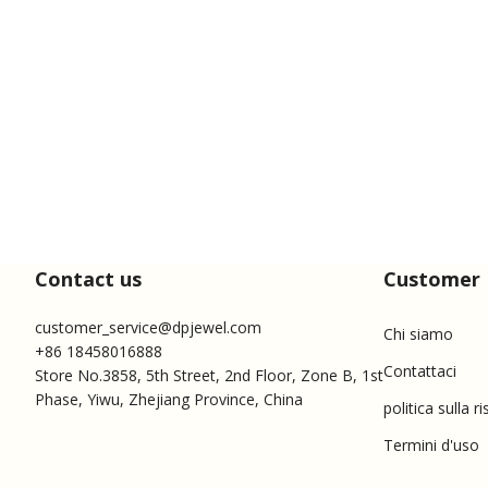
Contact us
Customer 
customer_service@dpjewel.com
Chi siamo
+86 18458016888
Contattaci
Store No.3858, 5th Street, 2nd Floor, Zone B, 1st
Phase, Yiwu, Zhejiang Province, China
politica sulla r
Termini d'uso