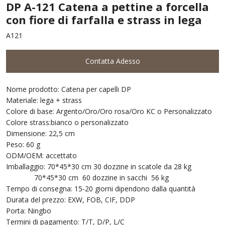
DP A-121 Catena a pettine a forcella
con fiore di farfalla e strass in lega
A121
Contatta Adesso
Nome prodotto: Catena per capelli DP
Materiale: lega + strass
Colore di base: Argento/Oro/Oro rosa/Oro KC o Personalizzato
Colore strass:bianco o personalizzato
Dimensione: 22,5 cm
Peso: 60 g
ODM/OEM: accettato
Imballaggio: 70*45*30 cm 30 dozzine in scatole da 28 kg
70*45*30 cm 60 dozzine in sacchi 56 kg
Tempo di consegna: 15-20 giorni dipendono dalla quantità
Durata del prezzo: EXW, FOB, CIF, DDP
Porta: Ningbo
Termini di pagamento: T/T, D/P, L/C