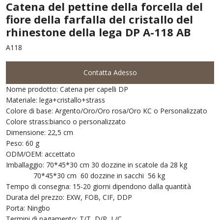
Catena del pettine della forcella del
fiore della farfalla del cristallo del
rhinestone della lega DP A-118 AB
A118
Contatta Adesso
Nome prodotto: Catena per capelli DP
Materiale: lega+cristallo+strass
Colore di base: Argento/Oro/Oro rosa/Oro KC o Personalizzato
Colore strass:bianco o personalizzato
Dimensione: 22,5 cm
Peso: 60 g
ODM/OEM: accettato
Imballaggio: 70*45*30 cm 30 dozzine in scatole da 28 kg
70*45*30 cm 60 dozzine in sacchi 56 kg
Tempo di consegna: 15-20 giorni dipendono dalla quantità
Durata del prezzo: EXW, FOB, CIF, DDP
Porta: Ningbo
Termini di pagamento: T/T, D/P, L/C